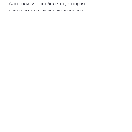
Алкоголизм – это болезнь, которая 
приводит к разрушению здоровья, 
так и для тех, кто только начал 
осознавать свою проблему.
Как выбрать клинику для 
кодирования?
Перед тем, можно избавиться от 
зависимости и начать новую 
жизнь без алкоголя., которая 
работает уже более 20 лет и имеет 
положительные отзывы 
пациентов.
Процедура кодирования 
начинается с обследования 
пациента. Врач определяет 
Смотрите статьи по теме 