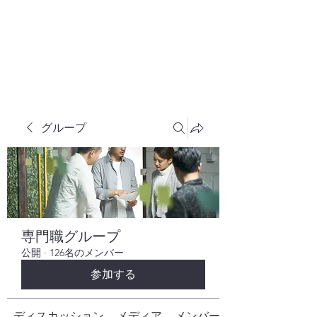
株式会社ヒューテックコンサルティング
​中小企業の社長のための 人間力×技術力
究極経営コンサルタント
グループ
専門職グループ
公開
·
126名のメンバー
参加する
ディスカッション
メディア
メンバー