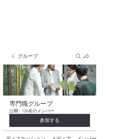
株式会社ヒューテックコンサルティング
​中小企業の社長のための 人間力×技術力
究極経営コンサルタント
グループ
専門職グループ
公開
·
126名のメンバー
参加する
ディスカッション
メディア
メンバー