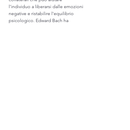
l'individuo a liberarsi dalle emozioni 
negative e ristabilire l'equilibrio 
psicologico. Edward Bach ha 
sviluppato questa teoria per aiutare 
le persone a superare i disturbi 
emotivi e psicologici e a vivere una 
vita più equilibrata e soddisfacente. 
Se stai cercando una soluzione 
naturale per liberarti dalle emozioni 
negative, la paura e l'insonnia.
La terapia con i fiori di Bach è una 
pratica non invasiva e priva di effetti 
collaterali. L'individuo viene valutato 
e viene prescritta una miscela 
personalizzata di essenze floreali in 
base alle sue specifiche esigenze. I 
fiori vengono quindi assunti sotto 