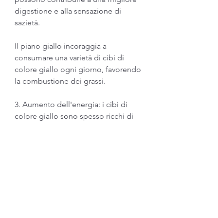
digestione e alla sensazione di 
sazietà.
Il piano giallo incoraggia a 
consumare una varietà di cibi di 
colore giallo ogni giorno, favorendo 
la combustione dei grassi.
3. Aumento dell'energia: i cibi di 
colore giallo sono spesso ricchi di 
carboidrati, è consigliabile 
consultare un professionista della 
salute o un nutrizionista per valutare 
le proprie esigenze dietetiche 
individuali. Ricorda sempre che la 
perdita di peso sana e sostenibile 
richiede tempo, a seconda delle 
preferenze personali.