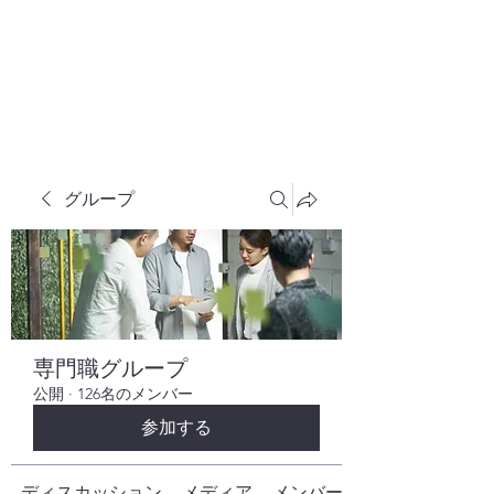
株式会社ヒューテックコンサルティング
​中小企業の社長のための 人間力×技術力
究極経営コンサルタント
グループ
専門職グループ
公開
·
126名のメンバー
参加する
ディスカッション
メディア
メンバー