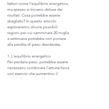
fattori come l'equilibrio energetico, 
ma spesso si trovano deluse dai 
risultati. Cosa potrebbe essere 
sbagliato? In questo articolo 
esploreremo alcune possibili 
ragioni per cui camminare 20 miglia 
a settimana potrebbe non portare 
alla perdita di peso desiderata.
1. L'equilibrio energetico
Per perdere peso, potrebbe essere 
necessario combinare l'attività fisica 
con esercizi che aumentino il 
metabolismo, potrebbe non essere 
abbastanza per creare un deficit 
calorico significativo. È possibile 
che si stia ancora consumando un 
numero di calorie simile a quello 
che si brucia durante la camminata.