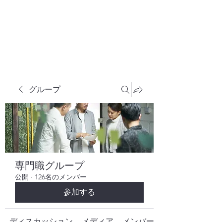
株式会社ヒューテックコンサルティング
​中小企業の社長のための 人間力×技術力
究極経営コンサルタント
グループ
専門職グループ
公開
·
126名のメンバー
参加する
ディスカッション
メディア
メンバー