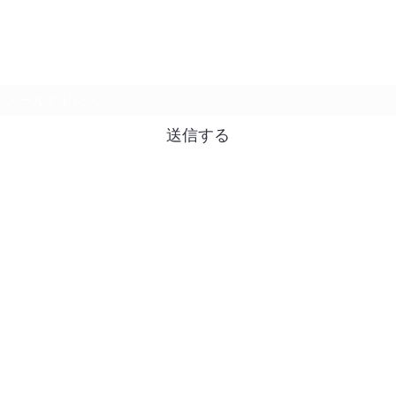
購読登録フォーム
送信する
info@hutech.ltd
TEL: 03-4296-5938
〒104-0061
東京都中央区銀座6-6-1
銀座風月堂ビル5F