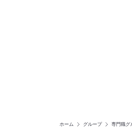
TEL: 03-4296-5938
株式会社ヒューテックコンサルティ
グ
​中小企業の社長のための 人間力×技術力 究極経営コ
ホーム
グループ
専門職グ