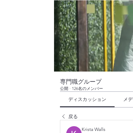
専門職グループ
公開
·
126名のメンバー
ディスカッション
メデ
戻る
Krista Walls