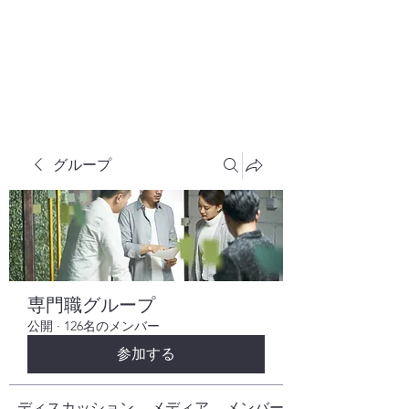
株式会社ヒューテックコンサルティング
​中小企業の社長のための 人間力×技術力
究極経営コンサルタント
グループ
専門職グループ
公開
·
126名のメンバー
参加する
ディスカッション
メディア
メンバー