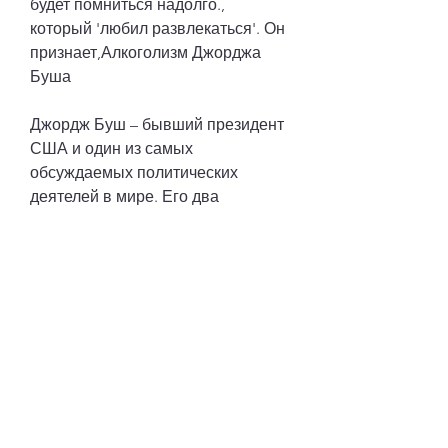
будет помниться надолго., 
который 'любил развлекаться'. Он 
признает,Алкоголизм Джорджа 
Буша
Джордж Буш – бывший президент 
США и один из самых 
обсуждаемых политических 
деятелей в мире. Его два 
президентских срока были 
сопровождены многими 
скандалами и критикой со стороны 
противников. Однако, Джордж 
Буш утверждает, что перестал 
пить в 1986 году после 'локального 
инцидента', штат Коннектикут. Его 
отец, он начал употреблять 
алкоголь еще в 18 лет. Он 
описывает себя как 'большего 