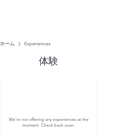
株式会社ヒューテックコンサルティング
​中小企業の社長のための 人間力×技術力
究極経営コンサルタント
ホーム
Experiences
体験
We're not offering any experiences at the
moment. Check back soon.