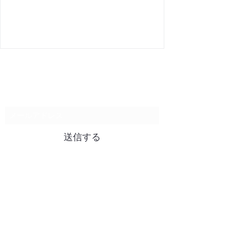
購読登録フォーム
送信する
info@hutech.ltd
TEL:
03-4296-5938
〒104-0061