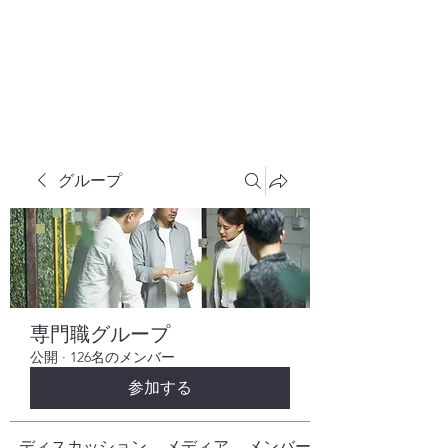
株式会社ヒューテックコンサルティング
​中小企業の社長のための 人間力×技術力
究極経営コンサルタント
グループ
専門職グループ
公開
·
126名のメンバー
参加する
ディスカッション
メディア
メンバー