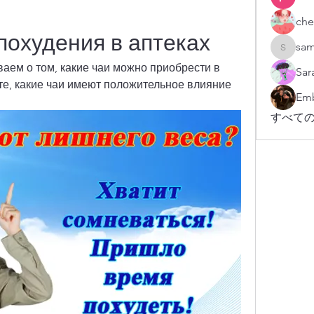
che
похудения в аптеках
sam
sampark
аем о том, какие чаи можно приобрести в 
Sar
те, какие чаи имеют положительное влияние 
Emb
すべての