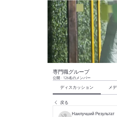
専門職グループ
公開
·
126名のメンバー
ディスカッション
メデ
戻る
Наилучший Результат