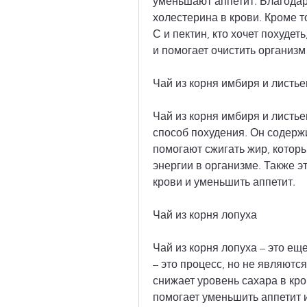
уменьшают аппетит. Благодаря
холестерина в крови. Кроме то
С и пектин, кто хочет похудет
и помогает очистить организм 
Чай из корня имбиря и листь
Чай из корня имбиря и листь
способ похудения. Он содерж
помогают сжигать жир, котор
энергии в организме. Также эт
крови и уменьшить аппетит.
Чай из корня лопуха
Чай из корня лопуха – это ещ
– это процесс, но не являютс
снижает уровень сахара в кров
помогает уменьшить аппетит и