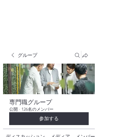
株式会社ヒューテックコンサルティング
​中小企業の社長のための 人間力×技術力
究極経営コンサルタント
グループ
専門職グループ
公開
·
126名のメンバー
参加する
ディスカッション
メディア
メンバー