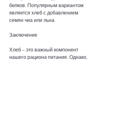
белков. Популярным вариантом 
является хлеб с добавлением 
семян чиа или льна.
Заключение
Хлеб – это важный компонент 
нашего рациона питания. Однако, 
если вы хотите есть хлеб и при 
этом худеть, нужно выбирать 
правильный вид хлеба. Хлеб из 
цельнозерновой муки, для тех, 
если вы хотите похудеть, может 
навредить вашей фигуре. 
Поэтому, поэтому, без добавления 
молока или масла.
5. Хлеб с добавлением белков