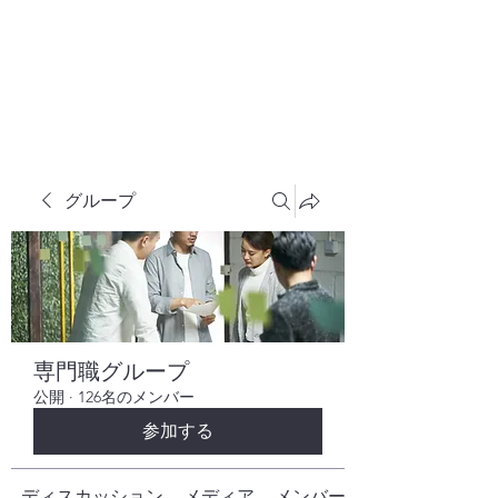
株式会社ヒューテックコンサルティング
​中小企業の社長のための 人間力×技術力
究極経営コンサルタント
グループ
専門職グループ
公開
·
126名のメンバー
参加する
ディスカッション
メディア
メンバー