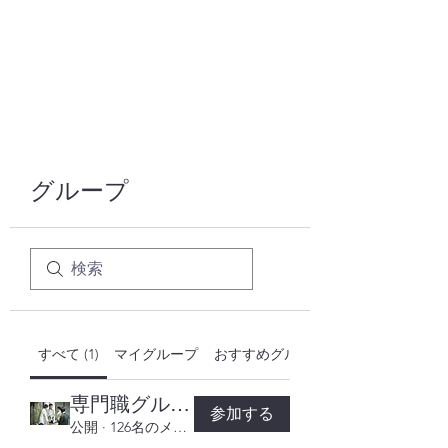
株式会社ヒューテックコンサルティング
​中小企業の社長のための 人間力×技術力
究極経営コンサルタント
グループ
すべて (1)
マイグループ
おすすめグループ
専門職グループ
参加する
公開
·
126名のメンバー