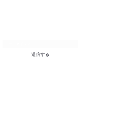
購読登録フォーム
送信する
info@hutech.ltd
TEL:
03-4296-5938
〒104-0061
東京都中央区銀座6-6-1
銀座風月堂ビル5F