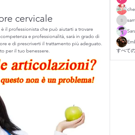
che
re cervicale
sam
sampark
è il professionista che può aiutarti a trovare 
Sar
n competenza e professionalità, sarà in grado di 
Emb
re e di prescriverti il trattamento più adeguato. 
すべての
to per il tuo benessere.