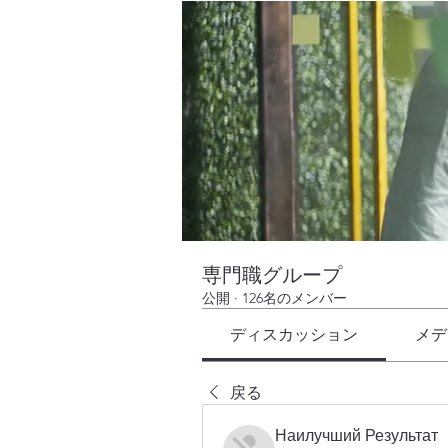
専門職グループ
公開
·
126名のメンバー
ディスカッション
メデ
戻る
Наилучший Результат