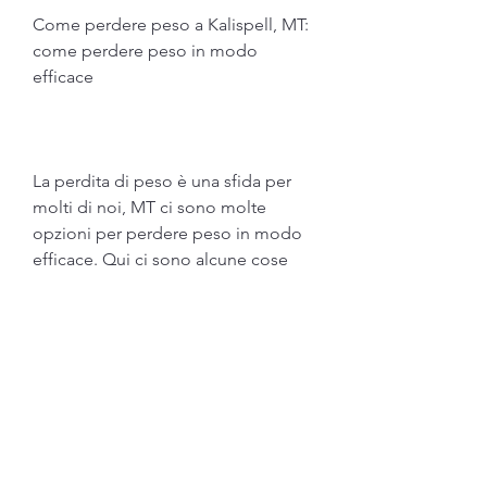
Come perdere peso a Kalispell, MT: 
come perdere peso in modo 
efficace
La perdita di peso è una sfida per 
molti di noi, MT ci sono molte 
opzioni per perdere peso in modo 
efficace. Qui ci sono alcune cose 
che dovresti sapere sulla perdita di 
peso a Kalispell, MT ci sono molte 
opzioni per la perdita di peso in 
modo efficace. Cerca un 
programma di perdita di peso che 
sia adatto alle tue esigenze e ai tuoi 
obiettivi di perdita di peso. Ricorda 
di mangiare una dieta sana ed 