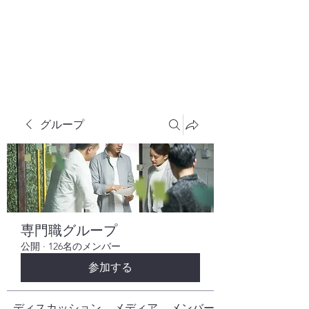
株式会社ヒューテックコンサルティング
​中小企業の社長のための 人間力×技術力
究極経営コンサルタント
グループ
専門職グループ
公開
·
126名のメンバー
参加する
ディスカッション
メディア
メンバー