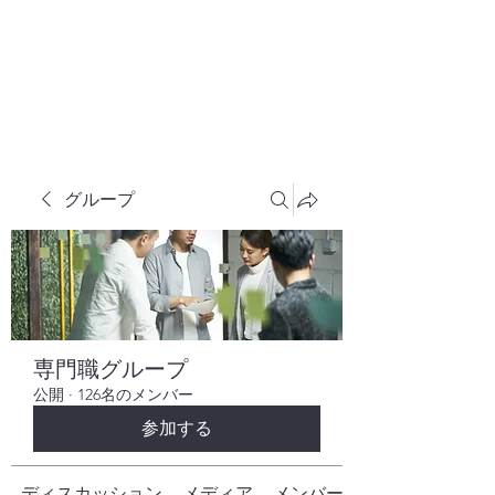
株式会社ヒューテックコンサルティング
​中小企業の社長のための 人間力×技術力
究極経営コンサルタント
グループ
専門職グループ
公開
·
126名のメンバー
参加する
ディスカッション
メディア
メンバー