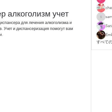
che
р алкоголизм учет
sam
sampark
испансера для лечения алкоголизма и 
Sar
. Учет и диспансеризация помогут вам 
и.
Emb
すべての