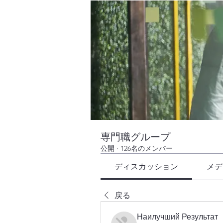
専門職グループ
公開
·
126名のメンバー
ディスカッション
メデ
戻る
Наилучший Результат