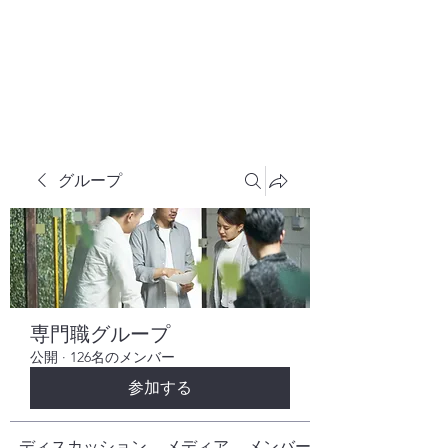
株式会社ヒューテックコンサルティング
​中小企業の社長のための 人間力×技術力
究極経営コンサルタント
グループ
専門職グループ
公開
·
126名のメンバー
参加する
ディスカッション
メディア
メンバー