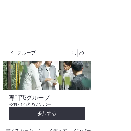
株式会社ヒューテックコンサルティング
​中小企業の社長のための 人間力×技術力
究極経営コンサルタント
グループ
専門職グループ
公開
·
125名のメンバー
参加する
ディスカッション
メディア
メンバー