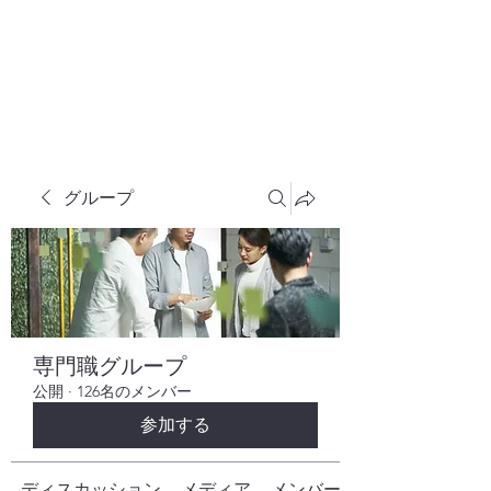
株式会社ヒューテックコンサルティング
​中小企業の社長のための 人間力×技術力
究極経営コンサルタント
グループ
専門職グループ
公開
·
126名のメンバー
参加する
ディスカッション
メディア
メンバー