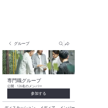
株式会社ヒューテックコンサルティング
​中小企業の社長のための 人間力×技術力
究極経営コンサルタント
グループ
専門職グループ
公開
·
126名のメンバー
参加する
ディスカッション
メディア
メンバー