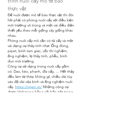
trình nuôi cấy mô tế bào 
thực vật
Để nuôi được mô tế bào thực vật thì đòi 
hỏi phải có phòng nuôi cấy với điều kiện 
môi trường vô trùng và một vài điều điện 
thiết yếu theo mỗi giống cây giống khác 
nhau.
Phòng nuôi cấy mô cần có tủ cấy và một 
vài dụng cụ thủy tinh như: Ống đong, 
pipet, bình tam giác, cốc thí nghiệm, 
ống nghiệm, lọ thủy tinh, phễu, bình 
đun môi trường.
Công cụ sử dụng trong nuôi cấy gồm 
có: Dao, kéo, phanh, đĩa cấy, … Hết thảy 
đều làm từ thép không gỉ, chiều dài tùy 
vào độ dài của bình và ống nghiệm nuôi 
cấy. 
https://vigen.vn/
 Những công cụ 
được khử trùng bằng nồi hấp tiệt trùng 
hay đốt nóng kỹ trước lúc sử dụng.
Mọi công cụ dùng trong nuôi cấy mô tế 
bào thực vật phải đảm bảo đạt tiêu 
chuẩn, có nguồn gốc, xuất xứ rõ ràng.