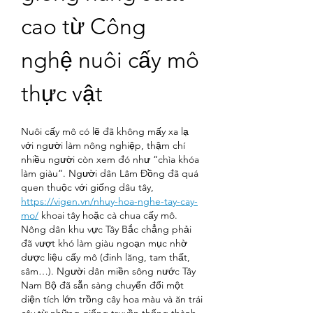
cao từ Công 
nghệ nuôi cấy mô 
thực vật
Nuôi cấy mô có lẽ đã không mấy xa lạ 
với người làm nông nghiệp, thậm chí 
nhiều người còn xem đó như “chìa khóa 
làm giàu”. Người dân Lâm Đồng đã quá 
quen thuộc với giống dâu tây, 
https://vigen.vn/nhuy-hoa-nghe-tay-cay-
mo/
 khoai tây hoặc cà chua cấy mô. 
Nông dân khu vực Tây Bắc chẳng phải 
đã vượt khó làm giàu ngoạn mục nhờ 
dược liệu cấy mô (đinh lăng, tam thất, 
sâm…). Người dân miền sông nước Tây 
Nam Bộ đã sẵn sàng chuyển đổi một 
diện tích lớn trồng cây hoa màu và ăn trái 