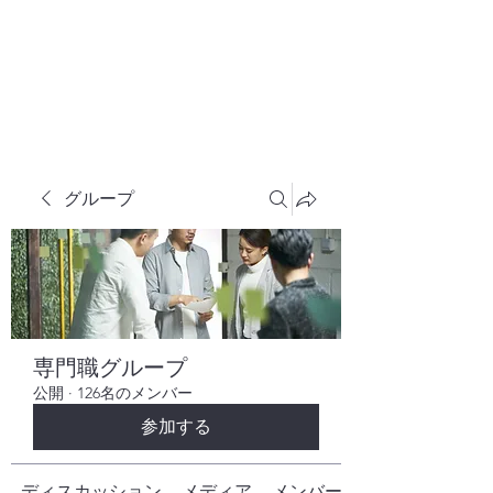
株式会社ヒューテックコンサルティング
​中小企業の社長のための 人間力×技術力
究極経営コンサルタント
グループ
専門職グループ
公開
·
126名のメンバー
参加する
ディスカッション
メディア
メンバー