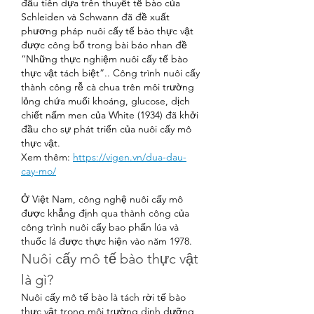
đầu tiên dựa trên thuyết tế bào của 
Schleiden và Schwann đã đề xuất 
phương pháp nuôi cấy tế bào thực vật 
được công bố trong bài báo nhan đề 
“Những thực nghiệm nuôi cấy tế bào 
thực vật tách biệt”.. Công trình nuôi cấy 
thành công rễ cà chua trên môi trường 
lỏng chứa muối khoáng, glucose, dịch 
chiết nấm men của White (1934) đã khởi 
đầu cho sự phát triển của nuôi cấy mô 
thực vật.
Xem thêm: 
https://vigen.vn/dua-dau-
cay-mo/
Ở Việt Nam, công nghệ nuôi cấy mô 
được khẳng định qua thành công của 
công trình nuôi cấy bao phấn lúa và 
thuốc lá được thực hiện vào năm 1978.
Nuôi cấy mô tế bào thực vật 
là gì?
Nuôi cấy mô tế bào là tách rời tế bào 
thực vật trong môi trường dinh dưỡng 