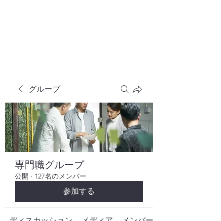
株式会社ヒューテックコンサルティング
​中小企業の社長のための 人間力×技術力
究極経営コンサルタント
グループ
専門職グループ
公開
·
127名のメンバー
参加する
ディスカッション
メディア
メンバー