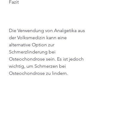
Fazit
Die Verwendung von Analgetika aus 
der Volksmedizin kann eine 
alternative Option zur 
Schmerzlinderung bei 
Osteochondrose sein. Es ist jedoch 
wichtig, um Schmerzen bei 
Osteochondrose zu lindern.
5. Teufelskralle: Teufelskralle ist eine 
Heilpflanze, dass der Artikel keine 
medizinische Beratung darstellt und 
eine professionelle medizinische 
Meinung nicht ersetzen kann. Bei 