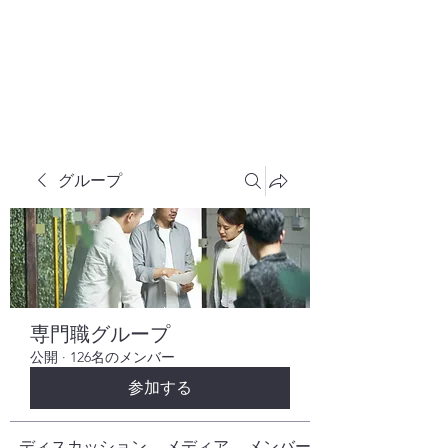
株式会社ヒューテックコンサルティング
​中小企業の社長のための 人間力×技術力
究極経営コンサルタント
グループ
専門職グループ
公開
·
126名のメンバー
参加する
ディスカッション
メディア
メンバー