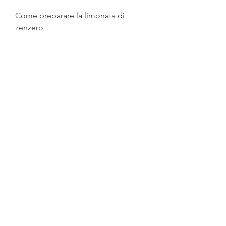
Come preparare la limonata di 
zenzero
Preparare la limonata di zenzero è 
molto semplice. Ecco gli ingredienti 
necessari:
- 1 litro di acqua
- 2 limoni
- 1 radice di zenzero fresco