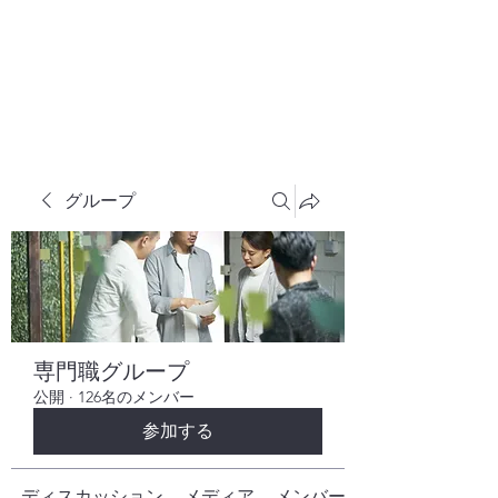
株式会社ヒューテックコンサルティング
​中小企業の社長のための 人間力×技術力
究極経営コンサルタント
グループ
専門職グループ
公開
·
126名のメンバー
参加する
ディスカッション
メディア
メンバー