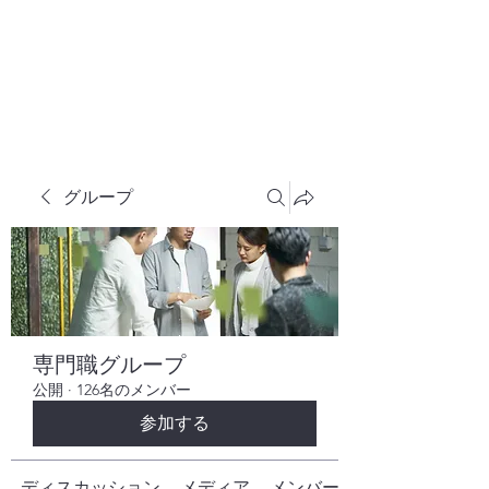
株式会社ヒューテックコンサルティング
​中小企業の社長のための 人間力×技術力
究極経営コンサルタント
グループ
専門職グループ
公開
·
126名のメンバー
参加する
ディスカッション
メディア
メンバー