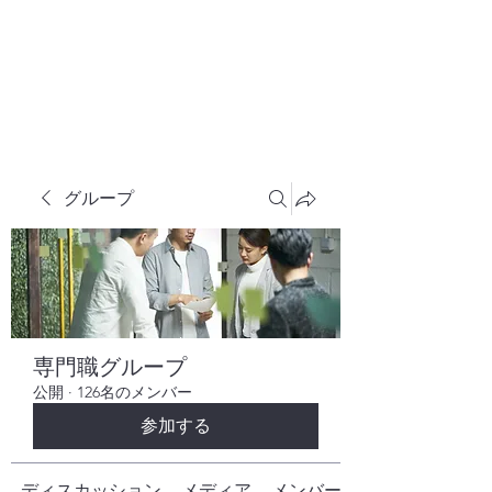
株式会社ヒューテックコンサルティング
​中小企業の社長のための 人間力×技術力
究極経営コンサルタント
グループ
専門職グループ
公開
·
126名のメンバー
参加する
ディスカッション
メディア
メンバー