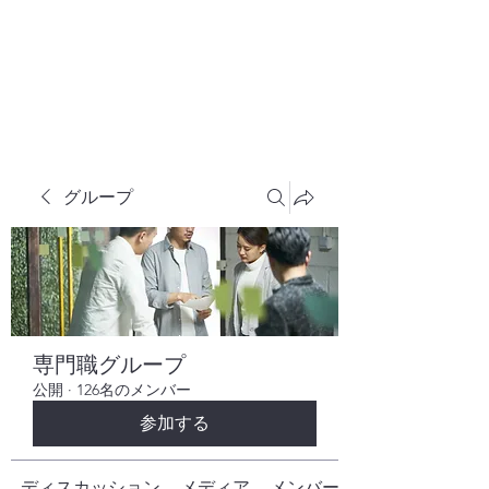
株式会社ヒューテックコンサルティング
​中小企業の社長のための 人間力×技術力
究極経営コンサルタント
グループ
専門職グループ
公開
·
126名のメンバー
参加する
ディスカッション
メディア
メンバー