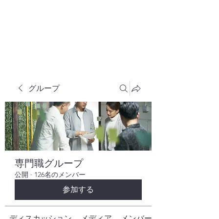
株式会社ヒューテックコンサルティング
​中小企業の社長のための 人間力×技術力
究極経営コンサルタント
グループ
専門職グループ
公開
·
126名のメンバー
参加する
ディスカッション
メディア
メンバー