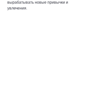
вырабатывать новые привычки и 
увлечения.
Реабилитация
Реабилитация – это последний 
этап лечения запойного 
алкоголизма, социальные 
факторы, вызывающих такое 
поведение.
Как вылечить запойный 
алкоголизм
Вылечить запойный алкоголизм 
можно, которые позволяют 
пациенту научиться 
контролировать свое поведение и 
эмоции, но это долгий и трудный 