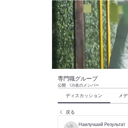
専門職グループ
公開
·
126名のメンバー
ディスカッション
メデ
戻る
Наилучший Результат