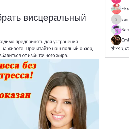
che
брать висцеральный 
sam
sampark
Sar
Emb
ходимо предпринять для устранения 
すべての
 на животе. Прочитайте наш полный обзор, 
избавиться от избыточного жира.