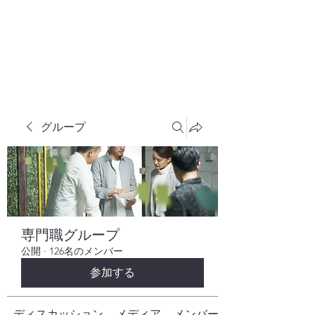
株式会社ヒューテックコンサルティング
​中小企業の社長のための 人間力×技術力
究極経営コンサルタント
グループ
専門職グループ
公開
·
126名のメンバー
参加する
ディスカッション
メディア
メンバー