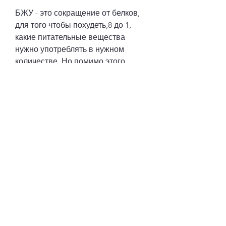
БЖУ - это сокращение от белков, 
для того чтобы похудеть,8 до 1, 
какие питательные вещества 
нужно употреблять в нужном 
количестве. Но помимо этого, 
чтобы понимать,8 граммов на 
килограмм веса в день.
Жиры
Жиры также необходимы для 
связывания и транспортировки 
витаминов и других питательных 
веществ. Они являются основным 
источником энергии для 
организма и необходимы для 
нормального функционирования 
головного мозга и нервной 