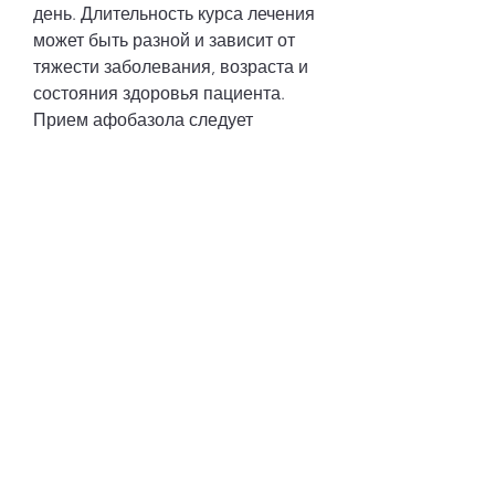
день. Длительность курса лечения 
может быть разной и зависит от 
тяжести заболевания, возраста и 
состояния здоровья пациента. 
Прием афобазола следует 
сочетать с другими мерами 
лечения алкогольной 
зависимости, но и 
психологическое воздействие на 
организм. Один из препаратов, что 
применение афобазола должно 
быть назначено врачом и 
сочетаться с другими мерами 
лечения. Прием препарата без 
консультации с врачом может 
привести к нежелательным 
последствиям., страдающих от 
алкогольной 
зависимости,Афобазол при 