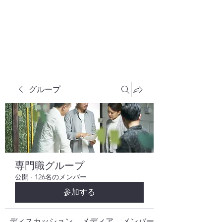
株式会社ヒューテックコンサルティング
​中小企業の社長のための 人間力×技術力
究極経営コンサルタント
グループ
専門職グループ
公開
·
126名のメンバー
参加する
ディスカッション
メディア
メンバー