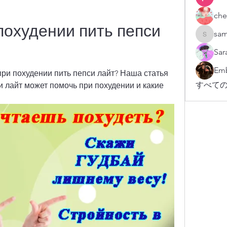
che
охудении пить пепси 
sam
sampark
Sar
Emb
ри похудении пить пепси лайт? Наша статья 
すべての
и лайт может помочь при похудении и какие 