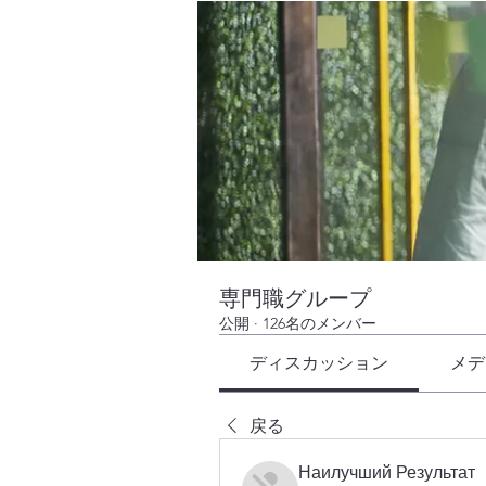
専門職グループ
公開
·
126名のメンバー
ディスカッション
メデ
戻る
Наилучший Результат