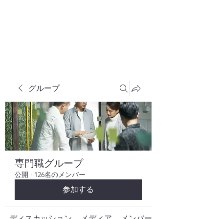
株式会社ヒューテックコンサルティング
​中小企業の社長のための 人間力×技術力
究極経営コンサルタント
グループ
専門職グループ
公開
·
126名のメンバー
参加する
ディスカッション
メディア
メンバー