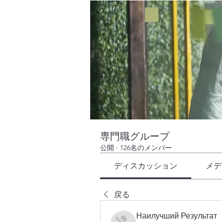
専門職グループ
公開
·
126名のメンバー
ディスカッション
メデ
戻る
Наилучший Результат