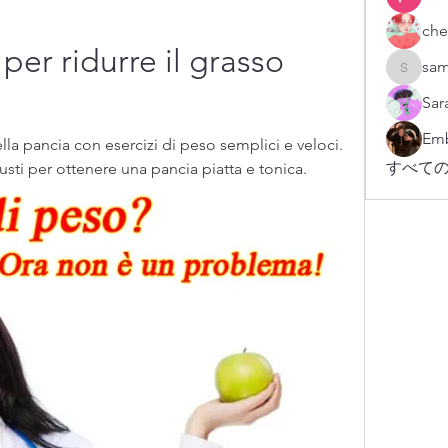
che
per ridurre il grasso 
sam
sampark
Sar
Emb
lla pancia con esercizi di peso semplici e veloci. 
すべての
iusti per ottenere una pancia piatta e tonica.