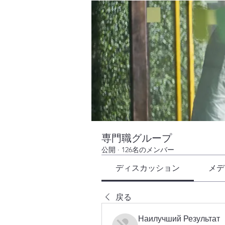
専門職グループ
公開
·
126名のメンバー
ディスカッション
メデ
戻る
Наилучший Результат