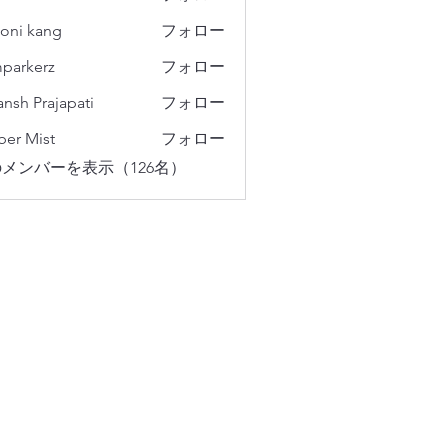
oni kang
フォロー
parkerz
フォロー
erz
ansh Prajapati
フォロー
er Mist
フォロー
メンバーを表示（126名）