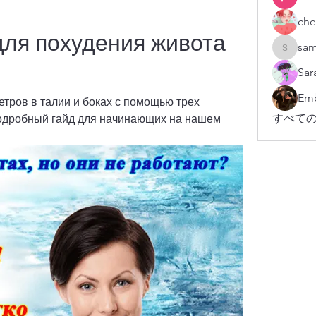
che
ля похудения живота 
sam
sampark
Sar
Emb
тров в талии и боках с помощью трех 
すべての
дробный гайд для начинающих на нашем 