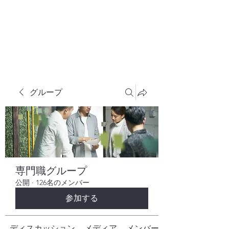
株式会社ヒューテックコンサルティング
​中小企業の社長のための 人間力×技術力
究極経営コンサルタント
グループ
専門職グループ
公開
·
126名のメンバー
参加する
ディスカッション
メディア
メンバー