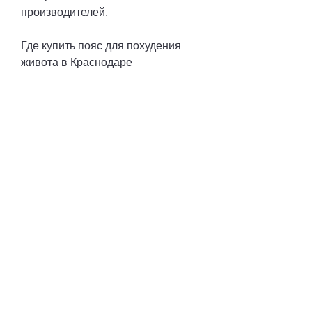
производителей.
Где купить пояс для похудения 
живота в Краснодаре
Поясы для похудения живота 
представлены в магазинах 
спортивного питания и товаров 
для здоровья, рекомендуется 
обратить внимание на 
предложения проверенных 
продавцов.
Вывод
Пояс для похудения живота – это 
удобное и эффективное средство 
для борьбы с жировыми 