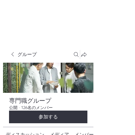
株式会社ヒューテックコンサルティング
​中小企業の社長のための 人間力×技術力
究極経営コンサルタント
グループ
専門職グループ
公開
·
126名のメンバー
参加する
ディスカッション
メディア
メンバー