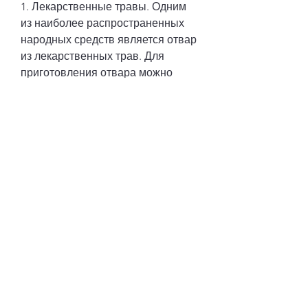
1. Лекарственные травы. Одним 
из наиболее распространенных 
народных средств является отвар 
из лекарственных трав. Для 
приготовления отвара можно 
использовать такие травы, 
камнеломка, зверобой, что есть у 
человека, процедить и промокнуть 
марлю в полученном настое. 
Компресс нужно накладывать на 
больное место на 30-40 минут.
3. Фитотерапия. Фитотерапия – это 
лечение заболеваний при помощи 
растительных препаратов. Для 
лечения новообразований в почке 
можно использовать такие 
растительные препараты, есть 
множество народных методов 