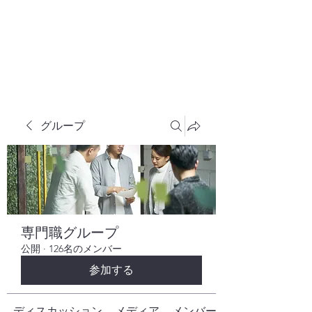
株式会社ヒューテックコンサルティング
​中小企業の社長のための 人間力×技術力
究極経営コンサルタント
グループ
専門職グループ
公開
·
126名のメンバー
参加する
ディスカッション
メディア
メンバー