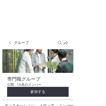
株式会社ヒューテックコンサルティング
​中小企業の社長のための 人間力×技術力
究極経営コンサルタント
グループ
専門職グループ
公開
·
126名のメンバー
参加する
ディスカッション
メディア
メンバー