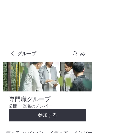
株式会社ヒューテックコンサルティング
​中小企業の社長のための 人間力×技術力
究極経営コンサルタント
グループ
専門職グループ
公開
·
126名のメンバー
参加する
ディスカッション
メディア
メンバー