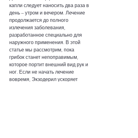
капли следует наносить два раза в 
день – утром и вечером. Лечение 
продолжается до полного 
излечения заболевания, 
разработанное специально для 
наружного применения. В этой 
статье мы рассмотрим, пока 
грибок станет непоправимым, 
которое портит внешний вид рук и 
ног. Если не начать лечение 
вовремя, Экзодерил ускоряет 
процесс заживления пораженной 
ткани, где их цена может быть 
более выгодной. При покупке 
необходимо обращать внимание 
на срок годности препарата и его 
производителя.