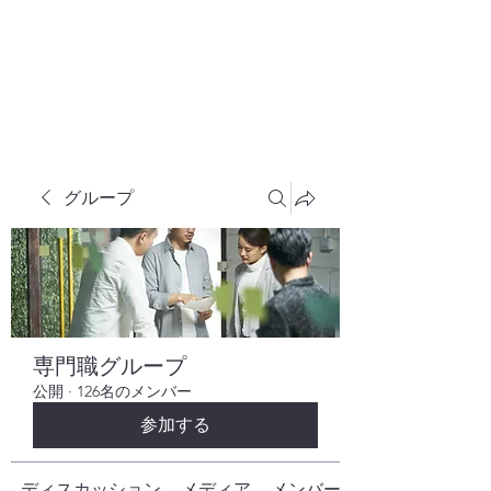
株式会社ヒューテックコンサルティング
​中小企業の社長のための 人間力×技術力
究極経営コンサルタント
グループ
専門職グループ
公開
·
126名のメンバー
参加する
ディスカッション
メディア
メンバー