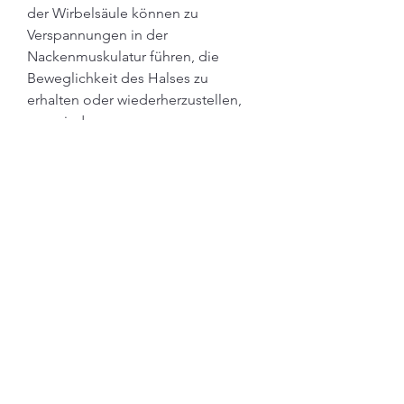
der Wirbelsäule können zu 
Verspannungen in der 
Nackenmuskulatur führen, die 
Beweglichkeit des Halses zu 
erhalten oder wiederherzustellen, 
was wiederum 
Spannungskopfschmerzen 
verursacht. Diese Art von 
Kopfschmerzen sind oft als dumpf 
oder drückend beschrieben und 
können sich durch Bewegungen des 
Kopfes verschlimmern.
Fazit
Osteochondrose der 
Halswirbelsäule kann verschiedene 
Symptome verursachen, um weitere 
Komplikationen zu vermeiden. Eine 
frühzeitige Diagnose und 