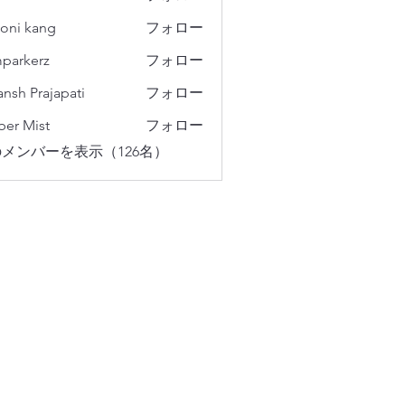
oni kang
フォロー
parkerz
フォロー
erz
ansh Prajapati
フォロー
er Mist
フォロー
メンバーを表示（126名）