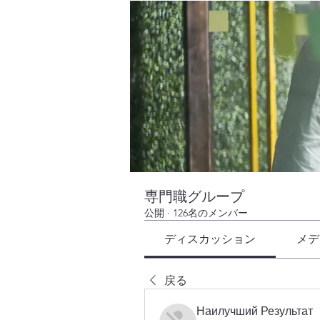
専門職グループ
公開
·
126名のメンバー
ディスカッション
メデ
戻る
Наилучший Результат