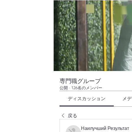
専門職グループ
公開
·
126名のメンバー
ディスカッション
メデ
戻る
Наилучший Результат