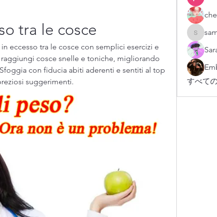
che
o tra le cosce
sam
sampark
in eccesso tra le cosce con semplici esercizi e 
Sar
e raggiungi cosce snelle e toniche, migliorando 
Emb
Sfoggia con fiducia abiti aderenti e sentiti al top 
すべての
 preziosi suggerimenti.