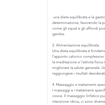
 una dieta equilibrata e la gestione dello stress. Con il tempo e la 
determinazione, favorendo la perd
come gli squat e gli affondi pos
gambe.
2. Alimentazione equilibrata
Una dieta equilibrata è fondament
l'apporto calorico complessivo e
la meditazione e l'attività fisica
migliorare la salute generale. U
raggiungere i risultati desiderati
4. Massaggio e trattamenti speci
I massaggi e i trattamenti specifi
cosce. Il massaggio linfatico può
ritenzione idrica, ci sono divers