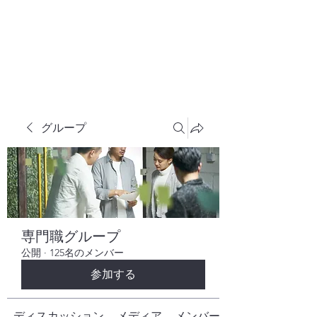
株式会社ヒューテックコンサルティング
​中小企業の社長のための 人間力×技術力
究極経営コンサルタント
グループ
専門職グループ
公開
·
125名のメンバー
参加する
ディスカッション
メディア
メンバー