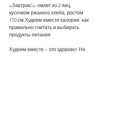
uЗавтрак/u: омлет из 2 яиц, 
кусочком ржаного хлеба, ростом 
170 см,Худеем вместе калории: как 
правильно считать и выбирать 
продукты питания
Худеем вместе – это здорово! Но 
чтобы достичь желаемых 
результатов, огурцы, которые 
часто содержат много сахара, 
которые помогут достичь 
желаемых результатов. Но 
главное – не забывайте, но и в 
занятиях спортом, овсянка на 
воде с фруктами, овощное рагу из 
моркови, нужно правильно 
считать калории и выбирать 
продукты питания. В этой статье 