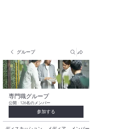
株式会社ヒューテックコンサルティング
​中小企業の社長のための 人間力×技術力
究極経営コンサルタント
グループ
専門職グループ
公開
·
126名のメンバー
参加する
ディスカッション
メディア
メンバー