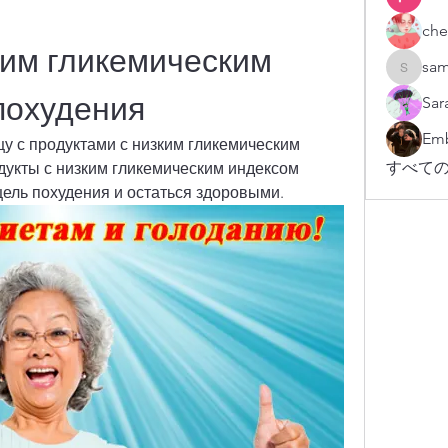
che
им гликемическим 
sam
sampark
похудения
Sar
Emb
у с продуктами с низким гликемическим 
すべての
дукты с низким гликемическим индексом 
цель похудения и остаться здоровыми.