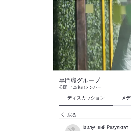
専門職グループ
公開
·
126名のメンバー
ディスカッション
メデ
戻る
Наилучший Результат