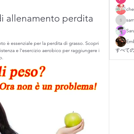
che
i allenamento perdita 
sam
sampark
Sar
Emb
o è essenziale per la perdita di grasso. Scopri 
すべての
stenza e l'esercizio aerobico per raggiungere i 
o.