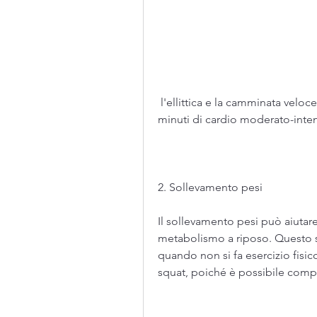
 l'ellittica e la camminata veloce. L'obiettivo dovrebbe essere di fare almeno 30 
minuti di cardio moderato-inten
2. Sollevamento pesi
Il sollevamento pesi può aiutare
metabolismo a riposo. Questo si
quando non si fa esercizio fisic
squat, poiché è possibile compl