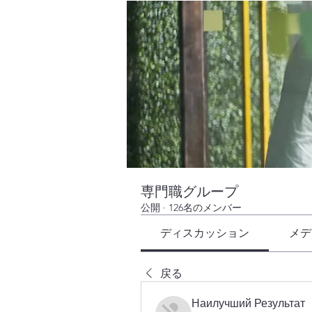
専門職グループ
公開
·
126名のメンバー
ディスカッション
メデ
戻る
Наилучший Результат