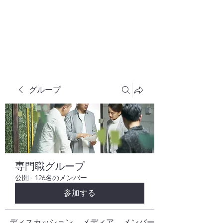
株式会社ヒューテックコンサルティング
​中小企業の社長のための 人間力×技術力
究極経営コンサルタント
グループ
専門職グループ
公開
·
126名のメンバー
参加する
ディスカッション
メディア
メンバー