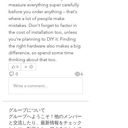
measure everything super carefully 
before you order anything – that's 
where a lot of people make 
mistakes. Don't forget to factor in 
the cost of installation too, unless 
you're planning to DIY it. Finding 
the right hardware also makes a big 
difference, so spend some time 
thinking about that too.
0
0
6
Write a comment...
グループについて
グループへようこそ！他のメンバー
と交流したり、最新情報をチェック