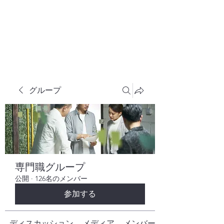
株式会社ヒューテックコンサルティング
​中小企業の社長のための 人間力×技術力
究極経営コンサルタント
グループ
専門職グループ
公開
·
126名のメンバー
参加する
ディスカッション
メディア
メンバー